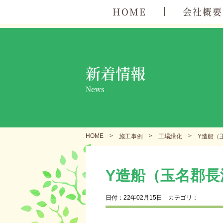
HOME
会社概要
新着情報
News
HOME
>
>
>
施工事例
工場緑化
Y造船（
Y造船（玉名郡長
日付：22年02月15日
カテゴリ：