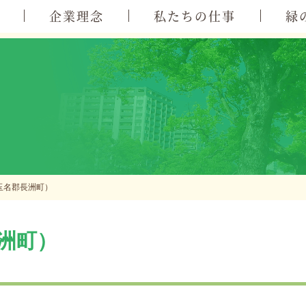
企業理念
私たちの仕事
緑
玉名郡長洲町）
洲町）